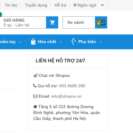
Tin tức
Tuyển dụng
Hỗ trợ
🌐 Ngôn ngữ
GIỎ HÀNG
So sánh
0 sp - Liên hệ
cầm tay
Hóa chất
Phụ kiện
LIÊN HỆ HỖ TRỢ 24/7
Chat với Shopos
Gọi hỗ trợ:
093.4688.390
Email:
info@shopos.vn
Tầng 5 số 222 đường Dương
Đình Nghệ, phường Yên Hòa, quận
Cầu Giấy, thành phố Hà Nội.