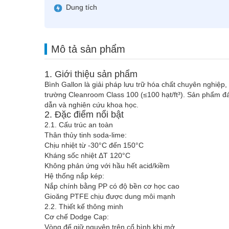
Dung tích
Mô tả sản phẩm
1. Giới thiệu sản phẩm
Bình Gallon là giải pháp lưu trữ hóa chất chuyên nghiệp
trường Cleanroom Class 100 (≤100 hạt/ft³). Sản phẩm đ
dẫn và nghiên cứu khoa học.
2. Đặc điểm nổi bật
2.1. Cấu trúc an toàn
Thân thủy tinh soda-lime:
Chịu nhiệt từ -30°C đến 150°C
Kháng sốc nhiệt ΔT 120°C
Không phản ứng với hầu hết acid/kiềm
Hệ thống nắp kép:
Nắp chính bằng PP có độ bền cơ học cao
Gioăng PTFE chịu được dung môi mạnh
2.2. Thiết kế thông minh
Cơ chế Dodge Cap:
Vòng đế giữ nguyên trên cổ bình khi mở