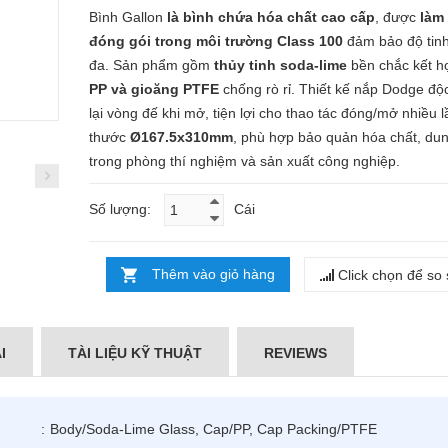
Bình Gallon
là bình chứa hóa chất cao cấp
, được
làm
đóng gói trong môi trường Class 100
đảm bảo độ tinh 
đa. Sản phẩm gồm
thủy tinh soda-lime
bền chắc kết 
PP và gioăng PTFE
chống rò rỉ. Thiết kế nắp Dodge độ
lại vòng đế khi mở, tiện lợi cho thao tác đóng/mở nhiều l
thước
Ø167.5x310mm
, phù hợp bảo quản hóa chất, du
trong phòng thí nghiệm và sản xuất công nghiệp.
Số lượng:
Cái
Thêm vào giỏ hàng
Click chọn để so
I
TÀI LIỆU KỸ THUẬT
REVIEWS
:
Body/Soda-Lime Glass, Cap/PP, Cap Packing/PTFE