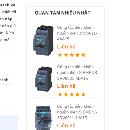
 sạch và
khiết tối
QUAN TÂM NHIỀU NHẤT
hợp
nắp
c đáo giữ
Công tắc điều khiển
ần. Kích
nguồn điện 3RV6011-
4AA15
ng môi
Liên hệ
Công tắc điều khiển
nguồn điện SIEMENS
3RV6021-4BA15
 sánh
Liên hệ
Công tắc điều khiển
nguồn điện SIEMENS
3RV6011-1JA15
Liên hệ