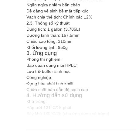
Ngăn ngừa nhiễm bẩn chéo
Dễ dàng vệ sinh bề mặt tiếp xúc
Vạch chia thể tích: Chính xác ±2%
2.3. Thông số kỹ thuật
Dung tích: 1 gallon (3.785L)
Đường kính thân: 167.5mm
Chiều cao tổng: 310mm
Khối lượng tịnh: 950g
3. Ứng dụng
Phòng thí nghiệm:
Bảo quản dung môi HPLC
Lưu trữ buffer sinh học
Công nghiệp:
Đựng hóa chất tinh khiết
Chứa chất bán dẫn độ sạch cao
4. Hướng dẫn sử dụng
Khử trùng:
Hấp ướt 121°C/15 phút
Sấy khô 180°C/2h (cho ứng dụng vô trùng)
Đóng nắp:
Siết chặt tay → thêm 1/4 vòng bằng tool
Bảo quản: