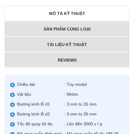
MÔ TẢ KỸ THUẬT
SẢN PHẨM CÙNG LOẠI
TÀI LIỆU KỸ THUẬT
REVIEWS
Chiều dài
:
Tùy model
Vật liệu
:
Nhôm
Đường kính lỗ d1
:
3 mm to 26 mm
Đường kính lỗ d2
:
3 mm to 26 mm
Tốc độ quay tối đa
:
Lên đến 3000 v / p
Mô-men xoắn định mức
:
Mô men xoắn tối đa 186,36