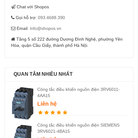
không, máy móc trong ngành công nghiệp hóa chất, và các hệ
Chat với Shopos
thống cần truyền động xuyên vách ngăn.
Gọi hỗ trợ:
093.4688.390
Email:
info@shopos.vn
Tầng 5 số 222 đường Dương Đình Nghệ, phường Yên
Hòa, quận Cầu Giấy, thành phố Hà Nội.
QUAN TÂM NHIỀU NHẤT
Công tắc điều khiển nguồn điện 3RV6011-
4AA15
Liên hệ
Công tắc điều khiển nguồn điện SIEMENS
3RV6021-4BA15