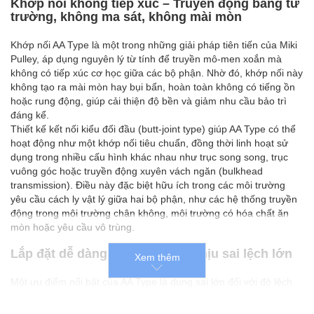
Khớp nối không tiếp xúc – Truyền động bằng từ
trường, không ma sát, không mài mòn
Khớp nối AA Type là một trong những giải pháp tiên tiến của Miki
Pulley, áp dụng nguyên lý từ tính để truyền mô-men xoắn mà
không có tiếp xúc cơ học giữa các bộ phận. Nhờ đó, khớp nối này
không tạo ra mài mòn hay bụi bẩn, hoàn toàn không có tiếng ồn
hoặc rung động, giúp cải thiện độ bền và giảm nhu cầu bảo trì
đáng kể.
Thiết kế kết nối kiểu đối đầu (butt-joint type) giúp AA Type có thể
hoạt động như một khớp nối tiêu chuẩn, đồng thời linh hoạt sử
dụng trong nhiều cấu hình khác nhau như trục song song, trục
vuông góc hoặc truyền động xuyên vách ngăn (bulkhead
transmission). Điều này đặc biệt hữu ích trong các môi trường
yêu cầu cách ly vật lý giữa hai bộ phận, như các hệ thống truyền
động trong môi trường chân không, môi trường có hóa chất ăn
mòn hoặc yêu cầu vô trùng.
Lắp đặt dễ dàng với khả năng chịu sai lệch lớn
Xem thêm
Một ưu điểm nổi bật của AA Type là dung sai lớn đối với độ lệch
tâm và góc nghiêng, giúp việc lắp đặt trở nên đơn giản hơn rất
nhiều so với các khớp nối thông thường. Nhờ sử dụng lực từ để