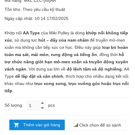
Mã hàng: MKL.CLC-[xx]AA
Tồn kho:
Theo yêu cầu kỹ thuật
Ngày cập nhật: 10:14 17/02/2025
Khớp nối
AA Type
của Miki Pulley là dòng
khớp nối không tiếp
xúc
, sử dụng lực
hút – đẩy của nam châm
để truyền mô-men
xoắn mà không cần tiếp xúc cơ học. Điều này giúp
loại bỏ hoàn
toàn ma sát, mài mòn, rung động và tiếng ồn
, đồng thời
hỗ
trợ chức năng giới hạn mô-men xoắn và truyền động xuyên
vách ngăn
. Với dung sai lớn về
độ lệch tâm và độ nghiêng
, AA
Type
dễ lắp đặt và căn chỉnh
, thích hợp cho nhiều dạng kết nối
khác nhau như
trục song song, trục vuông góc hoặc trục nối
tiếp
.
Số lượng:
pcs
Thêm vào giỏ hàng
Click chọn để so sánh