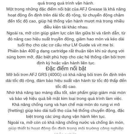
quả trong quá trình vận hành.
Một trong những đặc điểm nổi bật của AFJ Grease là khả năng
hoạt động ổn định trên dải tốc độ rộng, từ chuyển động chậm
đến tốc độ cao, giúp hệ thống vận hành mượt mà trong nhiều
điều kiện tải khác nhau.
Ngoài ra, mỡ còn giúp giảm lực cản lăn giữa bi và rãnh dẫn, từ
đó nâng cao hiệu suất truyền động, giảm hao mòn và kéo dài
tuổi thọ cho các cơ cấu như LM Guide và vít me bi.
Phiên bản 400 g dạng cartridge rất thuận tiện khi sử dụng với
súng bơm mỡ, đặc biệt phù hợp cho các hệ thống cần bôi trơn
định kỳ hoặc vận hành liên tục.
Đặc điểm nổi bật
Mỡ bôi trơn AFJ GRS (400G) có khả năng bôi trơn ổn định trên
dải tốc độ rộng, đảm bảo hiệu suất vận hành từ tốc độ thấp đến
tốc độ cao.
Nhờ khả năng tạo màng dầu tốt, sản phẩm giúp giảm mài mòn
và bảo vệ hiệu quả bề mặt kim loại trong quá trình làm việc.
Khả năng chống rung và hạn chế mài mòn do rung vi mô
(fretting) giúp kéo dài tuổi thọ của hệ thống chuyển động, đặc
biệt trong các ứng dụng vận hành liên tục.
Ngoài ra, mỡ còn có khả năng chống nước và chống ăn mòn,
giúp thiết bị hoạt động ổn định trong môi trường công nghiệp