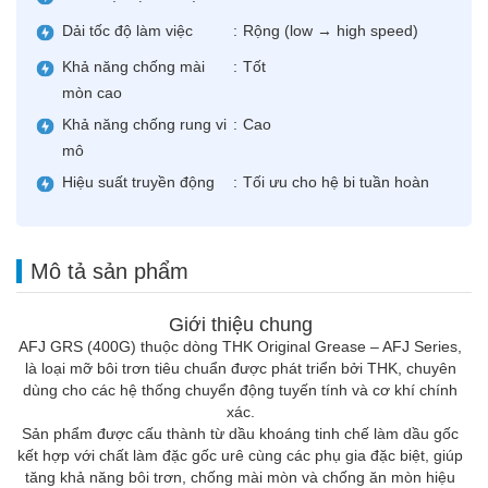
Dải tốc độ làm việc
:
Rộng (low → high speed)
Khả năng chống mài
:
Tốt
mòn cao
Khả năng chống rung vi
:
Cao
mô
Hiệu suất truyền động
:
Tối ưu cho hệ bi tuần hoàn
Mô tả sản phẩm
Giới thiệu chung
AFJ GRS (400G) thuộc dòng THK Original Grease – AFJ Series,
là loại mỡ bôi trơn tiêu chuẩn được phát triển bởi
THK
, chuyên
dùng cho các hệ thống chuyển động tuyến tính và cơ khí chính
xác.
Sản phẩm được cấu thành từ dầu khoáng tinh chế làm dầu gốc
kết hợp với chất làm đặc gốc urê cùng các phụ gia đặc biệt, giúp
tăng khả năng bôi trơn, chống mài mòn và chống ăn mòn hiệu