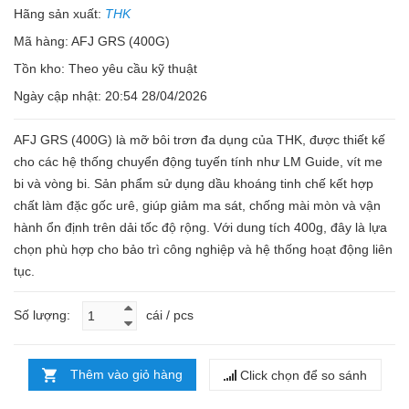
Hãng sản xuất:
THK
Mã hàng: AFJ GRS (400G)
Tồn kho:
Theo yêu cầu kỹ thuật
Ngày cập nhật: 20:54 28/04/2026
AFJ GRS (400G) là mỡ bôi trơn đa dụng của THK, được thiết kế
cho các hệ thống chuyển động tuyến tính như LM Guide, vít me
bi và vòng bi. Sản phẩm sử dụng dầu khoáng tinh chế kết hợp
chất làm đặc gốc urê, giúp giảm ma sát, chống mài mòn và vận
hành ổn định trên dải tốc độ rộng. Với dung tích 400g, đây là lựa
chọn phù hợp cho bảo trì công nghiệp và hệ thống hoạt động liên
tục.
Số lượng:
cái / pcs
Thêm vào giỏ hàng
Click chọn để so sánh