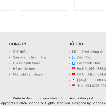
 độ thấp.
uá cao/thấp.
CÔNG TY
HỖ TRỢ
Giới thiệu
Liên hệ với chúng tôi
 showroom.
Sản phẩm chính hãng
Zalo Chat
Giá cả cạnh tranh
Facebook Chat
Hỗ trợ tận tâm
Hà Nội: 093.4688.
Miễn phí vận chuyển
Hồ Chí Minh: 094.
日本語: 096.6883.6
中文: 094.8208.90
Website đang trong quá trình thử nghiệm và đăng ký!
Copyrights © 2024 Shopos. All Rights Reserved. Designed by Shopos.v