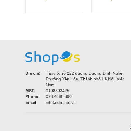
2.4. Hệ thống bảo vệ đa dạng
Chống đóng băng: Bảo vệ dàn lạnh trong điều kiện nhiệt
Bảo vệ nhiệt độ môi trường: Tự động ngắt khi nhiệt độ q
Rơ-le bảo vệ tuần tự: Đảm bảo máy hoạt động ổn định.
2.5. Tùy chọn mở rộng
Bộ sưởi điện (tùy chọn): Phù hợp với vùng khí hậu lạnh.
Điều chỉnh ESP theo yêu cầu dự án: Tối ưu áp suất tĩnh.
3. Ứng dụng
Nhà xưởng công nghiệp: Làm mát khu vực sản xuất.
Trung tâm thương mại: Điều hòa không khí cho siêu thị,
Tòa nhà văn phòng: Hệ thống điều hòa trung tâm.
Địa chỉ:
Tầng 5, số 222 đường Dương Đình Nghệ,
Phường Yên Hòa, Thành phố Hà Nội, Việt
4. Ưu điểm vượt trội
Nam.
MST:
0108503425
✅ Tiết kiệm điện: Động cơ và máy nén hiệu suất cao.
Phone:
093.4688.390
✅ Ổn định nhiệt độ: Phân bố khí lạnh đồng đều.
Email:
info@shopos.vn
✅ Bền bỉ: Vận hành êm, ít hỏng hóc.
✅ Thân thiện môi trường: Sử dụng gas R407C.
Lưu ý:
Cần lắp đặt bởi kỹ thuật viên chuyên nghiệp.