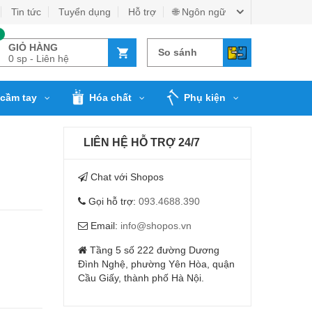
Tin tức
Tuyển dụng
Hỗ trợ
🌐 Ngôn ngữ
GIỎ HÀNG
So sánh
0 sp - Liên hệ
cầm tay
Hóa chất
Phụ kiện
LIÊN HỆ HỖ TRỢ 24/7
Chat với Shopos
Gọi hỗ trợ:
093.4688.390
Email:
info@shopos.vn
Tầng 5 số 222 đường Dương
Đình Nghệ, phường Yên Hòa, quận
Cầu Giấy, thành phố Hà Nội.