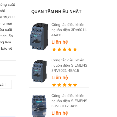
công suất
môi
QUAN TÂM NHIỀU NHẤT
ió
19,800
ơng mại
Công tắc điều khiển
ệu suất
nguồn điện 3RV6011-
4AA15
ạt chuẩn
Liên hệ
ăng làm
g bảo vệ
Công tắc điều khiển
nguồn điện SIEMENS
3RV6021-4BA15
Liên hệ
 sánh
Công tắc điều khiển
nguồn điện SIEMENS
3RV6011-1JA15
Liên hệ