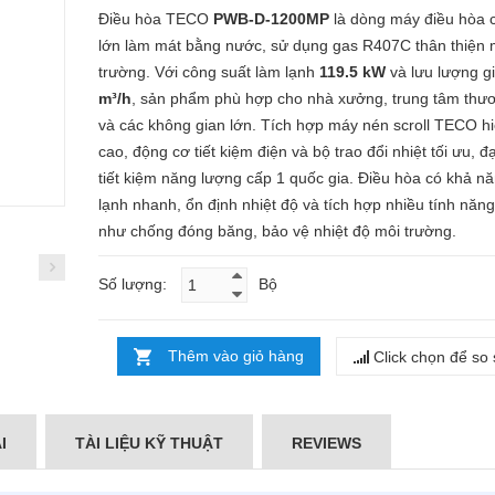
Điều hòa TECO
PWB-D-1200MP
là dòng máy điều hòa 
lớn làm mát bằng nước, sử dụng gas R407C thân thiện 
trường. Với công suất làm lạnh
119.5 kW
và lưu lượng g
m³/h
, sản phẩm phù hợp cho nhà xưởng, trung tâm thư
và các không gian lớn. Tích hợp máy nén scroll TECO hi
cao, động cơ tiết kiệm điện và bộ trao đổi nhiệt tối ưu, đ
tiết kiệm năng lượng cấp 1 quốc gia. Điều hòa có khả n
lạnh nhanh, ổn định nhiệt độ và tích hợp nhiều tính năn
như chống đóng băng, bảo vệ nhiệt độ môi trường.
Số lượng:
Bộ
Thêm vào giỏ hàng
Click chọn để so
I
TÀI LIỆU KỸ THUẬT
REVIEWS