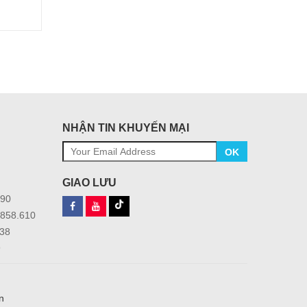
NHẬN TIN KHUYẾN MẠI
OK
GIAO LƯU
390
4858.610
38
9
n